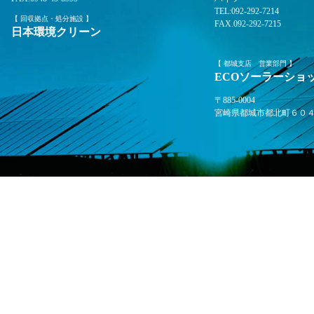
TEL:092-292-7214
【 回収拠点・処分施設 】
FAX.092-292-7215
日本環境クリーン
【 都城支店 営業部門 】
ECOソーラーシ
〒885-0004
宮崎県都城市都北町６０４