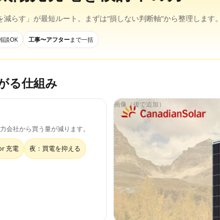
を減らす」が最短ルート。まずは“損しない判断軸”から整理します
相談OK
工事〜アフター
まで一括
がる仕組み
力会社から買う量が減ります。
r 充電
夜：買電を抑える