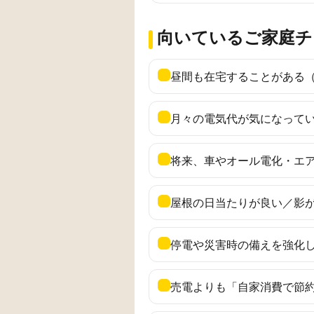
向いているご家庭チ
昼間も在宅することがある
月々の電気代が気になって
将来、車やオール電化・エ
屋根の日当たりが良い／影
停電や災害時の備えを強化
売電よりも「自家消費で節