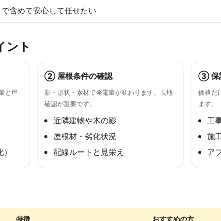
まで含めて安心して任せたい
イント
② 屋根条件の確認
③ 保
量と屋
影・形状・素材で発電量が変わります。現地
価格だ
確認が重要です。
ます。
近隣建物や木の影
工
屋根材・劣化状況
施
化）
配線ルートと見栄え
ア
特徴
おすすめの方